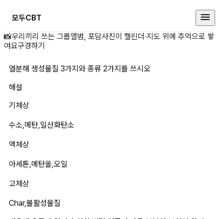
모두CBT
열분해 생성물질 3가지와 종류 2가
📸
우리끼리 쓰는 그룹앨범, 포담
사진이 캘린더·지도 위에 추억으로 쌓
여요
구경하기
열분해 생성물질 3가지와 종류 2가지를 쓰시오
해설
기체상
수소,메탄,일산화탄소
액체상
아세톤,메탄올,오일
고체상
Char,불활성물질