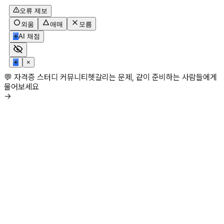
오류 제보
외움
애매
모름
✳
AI 채점
✳
×
💬 자격증 스터디 커뮤니티
헷갈리는 문제, 같이 준비하는 사람들에게
물어보세요
→