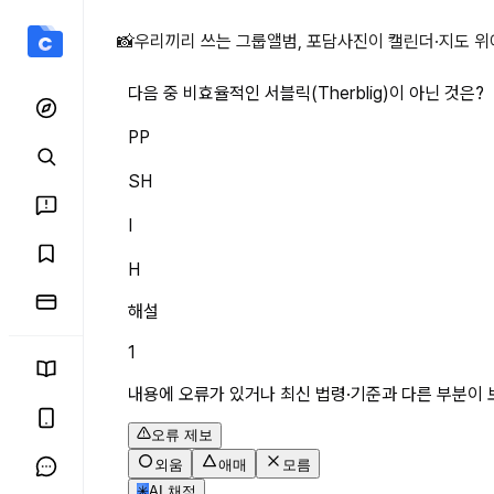
다음 중 비효율적인 서블릭(T
📸
우리끼리 쓰는 그룹앨범, 포담
사진이 캘린더·지도 위
다음 중 비효율적인 서블릭(Therblig)이 아닌 것은?
PP
SH
I
H
해설
1
내용에 오류가 있거나 최신 법령·기준과 다른 부분이 
오류 제보
외움
애매
모름
✳
AI 채점