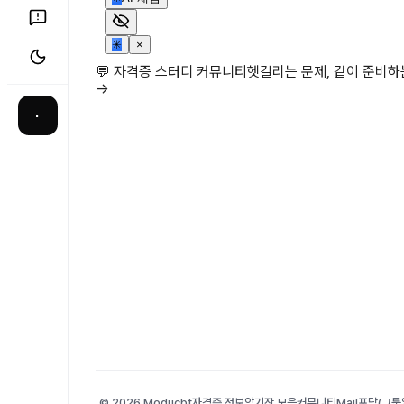
✳
×
💬 자격증 스터디 커뮤니티
헷갈리는 문제, 같이 준비
→
·
© 2026 Moducbt
자격증 정보
암기장 모음
커뮤니티
Mail
포담(그룹앨