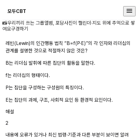
모두CBT
레빈(Lewin)의 인간행동 법칙 “B
📸
우리끼리 쓰는 그룹앨범, 포담
사진이 캘린더·지도 위에 추억으로 쌓
여요
구경하기
레빈(Lewin)의 인간행동 법칙 “B=f(P·E)”의 각 인자와 리더십의 
관계를 설명한 것으로 적절하지 않은 것은?
B는 리더십 발휘에 따른 집단의 활동을 말한다.
f는 리더십의 형태이다.
P는 집단을 구성하는 구성원의 특징이다.
E는 집단의 과제, 구조, 사회적 요인 등 환경적 요인이다.
해설
2
내용에 오류가 있거나 최신 법령·기준과 다른 부분이 보이면 알려