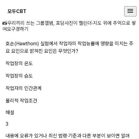
모두CBT
호손(Hawthorn) 실험에서 작
📸
우리끼리 쓰는 그룹앨범, 포담
사진이 캘린더·지도 위에 추억으로 쌓
여요
구경하기
호손(Hawthorn) 실험에서 작업자의 작업능률에 영향을 미치는 주
요 요인으로 밝혀진 요인은 무엇인가?
작업장의 온도
작업장의 습도
작업자의 인간관계
물리적 작업조건
해설
3
내용에 오류가 있거나 최신 법령·기준과 다른 부분이 보이면 알려