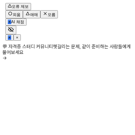
오류 제보
외움
애매
모름
✳
AI 채점
✳
×
💬 자격증 스터디 커뮤니티
헷갈리는 문제, 같이 준비하는 사람들에게
물어보세요
→