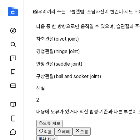
다음 중 한 방향으로만 움직
📸
우리끼리 쓰는 그룹앨범, 포담
사진이 캘린더·지도 위
다음 중 한 방향으로만 움직일 수 있으며, 슬관절과 
차축관절(pivot joint)
경첩관절(hinge joint)
안장관절(saddle joint)
구상관절(ball and socket joint)
해설
2
내용에 오류가 있거나 최신 법령·기준과 다른 부분이 
오류 제보
외움
애매
모름
✳
AI 채점