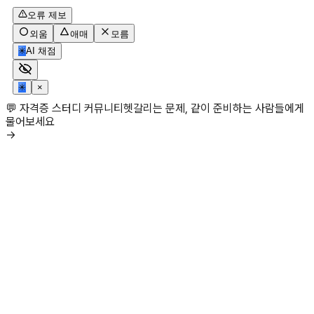
오류 제보
외움
애매
모름
✳
AI 채점
✳
×
💬 자격증 스터디 커뮤니티
헷갈리는 문제, 같이 준비하는 사람들에게
물어보세요
→