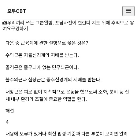
모두CBT
다음 중 근육계에 관한 설명으로 옳
📸
우리끼리 쓰는 그룹앨범, 포담
사진이 캘린더·지도 위에 추억으로 쌓
여요
구경하기
다음 중 근육계에 관한 설명으로 옳은 것은?
수의근은 자율신경계의 지배를 받는다.
골격근은 줄무늬가 없는 민무늬근이다.
불수의근과 심장근은 중추신경계의 지배를 받는다.
내장근은 피로 없이 지속적으로 운동을 함으로써 소화, 분비 등 신
체 내부 환경의 조절에 중요한 역할을 한다.
해설
4
내용에 오류가 있거나 최신 법령·기준과 다른 부분이 보이면 알려