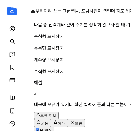
다음 중 전력계와 같이 수치
📸
우리끼리 쓰는 그룹앨범, 포담
사진이 캘린더·지도 위
다음 중 전력계와 같이 수치를 정확히 읽고자 할 때 
동침형 표시장치
동목형 표시장치
계수형 표시장치
수직형 표시장치
해설
3
내용에 오류가 있거나 최신 법령·기준과 다른 부분이 
오류 제보
외움
애매
모름
✳
AI 채점