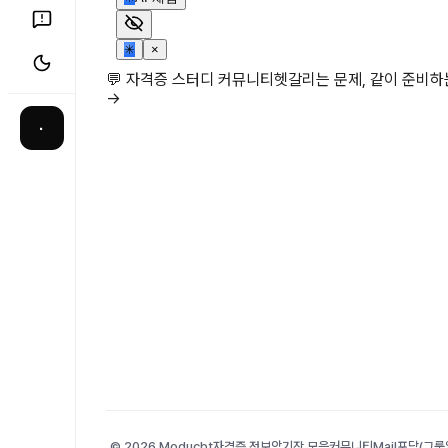
✳
×
💬 자격증 스터디 커뮤니티
헷갈리는 문제, 같이 준비
→
·
© 2026 Moducbt
자격증 정보
암기장 모음
커뮤니티
Mail
포담(그룹앨