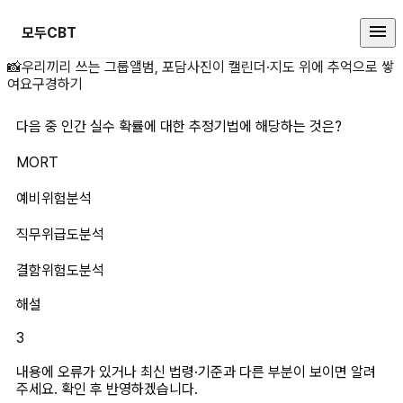
모두CBT
다음 중 인간 실수 확률에 대한 추
📸
우리끼리 쓰는 그룹앨범, 포담
사진이 캘린더·지도 위에 추억으로 쌓
여요
구경하기
다음 중 인간 실수 확률에 대한 추정기법에 해당하는 것은?
MORT
예비위험분석
직무위급도분석
결함위험도분석
해설
3
내용에 오류가 있거나 최신 법령·기준과 다른 부분이 보이면 알려
주세요. 확인 후 반영하겠습니다.