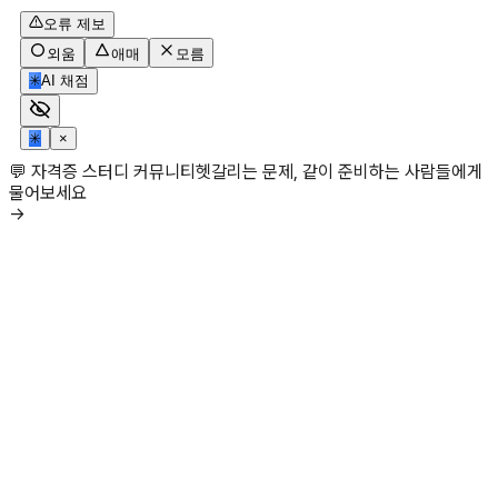
오류 제보
외움
애매
모름
✳
AI 채점
✳
×
💬 자격증 스터디 커뮤니티
헷갈리는 문제, 같이 준비하는 사람들에게
물어보세요
→