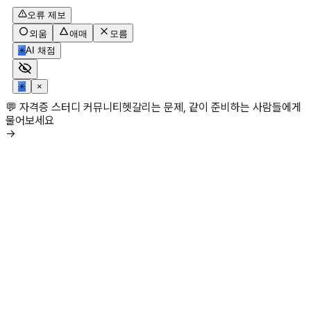
오류 제보
외움
애매
모름
✳
AI 채점
✳
×
💬 자격증 스터디 커뮤니티
헷갈리는 문제, 같이 준비하는 사람들에게
물어보세요
→