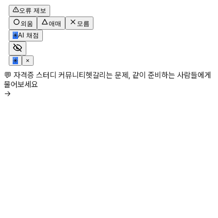
오류 제보
외움
애매
모름
✳
AI 채점
✳
×
💬 자격증 스터디 커뮤니티
헷갈리는 문제, 같이 준비하는 사람들에게
물어보세요
→