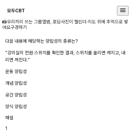
모두CBT
다음 내용에 해당하는 양립성의 종류
📸
우리끼리 쓰는 그룹앨범, 포담
사진이 캘린더·지도 위에 추억으로 쌓
여요
구경하기
다음 내용에 해당하는 양립성의 종류는?
“강의실의 전원 스위치를 확인한 결과, 스위치를 올리면 켜지고, 내
리면 꺼진다.”
운동 양립성
개념 양립성
공간 양립성
양식 양립성
해설
1