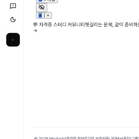
✳
×
💬 자격증 스터디 커뮤니티
헷갈리는 문제, 같이 준비
→
·
© 2026 Moducbt
자격증 정보
암기장 모음
커뮤니티
Mail
포담(그룹앨