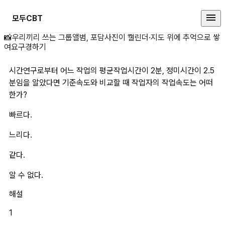
모두CBT
시간연구로부터 어느 작업의 평균작업
📸
우리끼리 쓰는 그룹앨범, 포담
사진이 캘린더·지도 위에 추억으로 쌓
여요
구경하기
시간연구로부터 어느 작업의 평균작업시간이 2분, 정미시간이 2.5
분임을 알았다면 기준속도와 비교할 때 작업자의 작업속도는 어떠
한가?
빠르다.
느리다.
같다.
알 수 없다.
해설
1