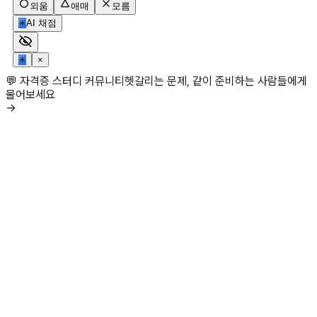
외움
애매
모름
✳
AI 채점
✳
×
💬 자격증 스터디 커뮤니티
헷갈리는 문제, 같이 준비하는 사람들에게
물어보세요
→