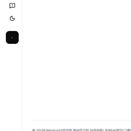
·
© 2026 Moducbt
자격증 정보
암기장 모음
커뮤니티
Mail
포담(그룹앨