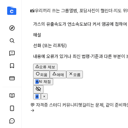
가스의 유출속도가 연소속도
📸
우리끼리 쓰는 그룹앨범, 포담
사진이 캘린더·지도 위
가스의 유출속도가 연소속도보다 커서 염공에 접하여 
해설
선화 (또는 리프팅)
내용에 오류가 있거나 최신 법령·기준과 다른 부분이 
오류 제보
외움
애매
모름
✳
AI 채점
✳
×
💬 자격증 스터디 커뮤니티
헷갈리는 문제, 같이 준비
→