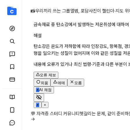
금속재료 중 탄소강에서 발
📸
우리끼리 쓰는 그룹앨범, 포담
사진이 캘린더·지도 위
금속재료 중 탄소강에서 발생하는 저온취성에 대하여
해설
탄소강은 온도가 저하함에 따라 인장강도, 항복점, 경
형을 일으키는 성질이 없어지며 이와 같은 성질을 저
내용에 오류가 있거나 최신 법령·기준과 다른 부분이 
오류 제보
외움
애매
모름
✳
AI 채점
✳
×
💬 자격증 스터디 커뮤니티
헷갈리는 문제, 같이 준비
→