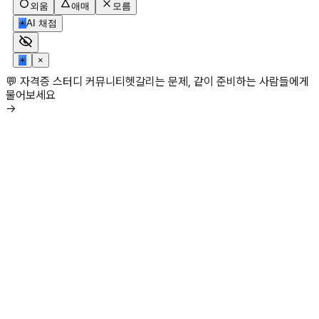
외움
애매
모름
✳
AI 채점
✳
×
💬 자격증 스터디 커뮤니티
헷갈리는 문제, 같이 준비하는 사람들에게
물어보세요
→