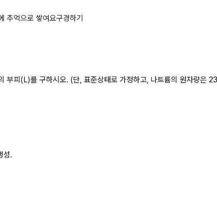
물음에 답을 쓰시오.① 과산화나트륨
에 추억으로 쌓여요
구경하기
 부피(L)를 구하시오. (단, 표준상태로 가정하고, 나트륨의 원자량은 23
생성.