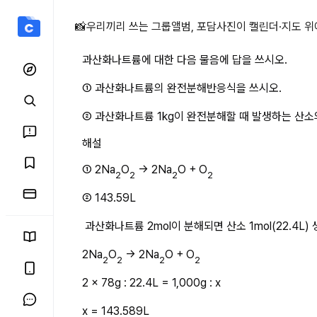
과산화나트륨에 대한 다음 
📸
우리끼리 쓰는 그룹앨범, 포담
사진이 캘린더·지도 위
과산화나트륨에 대한 다음 물음에 답을 쓰시오.
① 과산화나트륨의 완전분해반응식을 쓰시오.
② 과산화나트륨 1kg이 완전분해할 때 발생하는 산소의
해설
① 2Na
O
 → 2Na
O + O
2
2
2
2
② 143.59L
 과산화나트륨 2mol이 분해되면 산소 1mol(22.4L) 
2Na
O
 → 2Na
O + O
2
2
2
2
2 x 78g : 22.4L = 1,000g : x
x = 143.589L