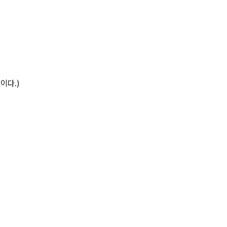
의 완전분해반 상세 페이지
이다.)