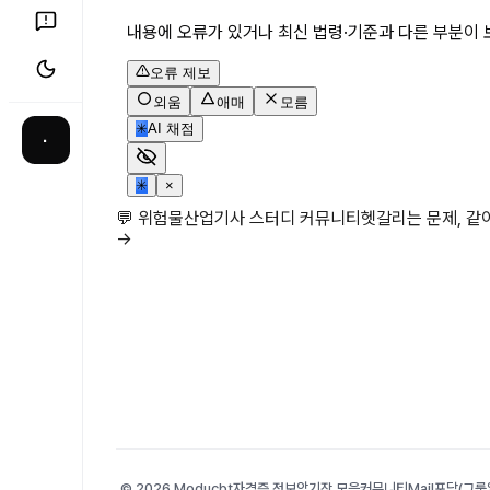
내용에 오류가 있거나 최신 법령·기준과 다른 부분이 
오류 제보
외움
애매
모름
✳
AI 채점
·
✳
×
💬 위험물산업기사 스터디 커뮤니티
헷갈리는 문제, 
→
© 2026 Moducbt
자격증 정보
암기장 모음
커뮤니티
Mail
포담(그룹앨