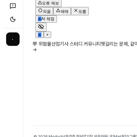
오류 제보
외움
애매
모름
✳
AI 채점
✳
×
·
💬 위험물산업기사 스터디 커뮤니티
헷갈리는 문제, 
→
© 2026 Moducbt
자격증 정보
암기장 모음
커뮤니티
Mail
포담(그룹앨