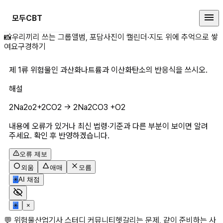
모두CBT
제 1류 위험물인 과산화나트륨과 이
📸
우리끼리 쓰는 그룹앨범, 포담
사진이 캘린더·지도 위에 추억으로 쌓
여요
구경하기
제 1류 위험물인 과산화나트륨과 이산화탄소의 반응식을 쓰시오.
해설
2Na2o2+2CO2 -> 2Na2CO3 +O2
내용에 오류가 있거나 최신 법령·기준과 다른 부분이 보이면 알려
주세요. 확인 후 반영하겠습니다.
오류 제보
외움
애매
모름
✳
AI 채점
✳
×
💬 위험물산업기사 스터디 커뮤니티
헷갈리는 문제, 같이 준비하는 사