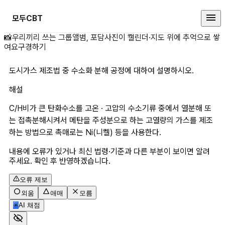
모두CBT
도시가스 제조법 중 수소화 분해 공
📸
우리끼리 쓰는 그룹앨범, 포담
사진이 캘린더·지도 위에 추억으로 쌓
여요
구경하기
도시가스 제조법 중 수소화 분해 공정에 대하여 설명하시오.
해설
C/H비가 큰 탄화수소를 고온 · 고압의 수소기류 중에서 열분해 또
는 접촉분해시켜서 메탄을 주성분으로 하는 고열량의 가스를 제조
하는 방법으로 촉매로는 Ni(니켈) 등을 사용한다.
내용에 오류가 있거나 최신 법령·기준과 다른 부분이 보이면 알려
주세요. 확인 후 반영하겠습니다.
오류 제보
외움
애매
모름
✳
AI 채점