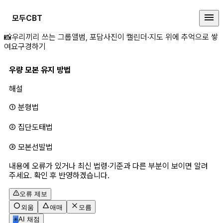
모두CBT
우량 모본 유지 방 상세 페이지
📸
우리끼리 쓰는 그룹앨범, 포담
사진이 캘린더·지도 위에 추억으로 쌓
여요
구경하기
우량 모본 유지 방법 
해설
① 분형법
② 집단도태법
③ 모본선발법
내용에 오류가 있거나 최신 법령·기준과 다른 부분이 보이면 알려
주세요. 확인 후 반영하겠습니다.
오류 제보
외움
애매
모름
✳
AI 채점