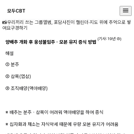
모두CBT
양배추 개화 후 웅 상세 페이지
📸
우리끼리 쓰는 그룹앨범, 포담
사진이 캘린더·지도 위에 추억으로 쌓
여요
구경하기
(기사: 19년 ②)
양배추 개화 후 웅성불임주ㆍ모본 유지 증식 방법
해설
① 분주
② 삽목(엽삽)
③ 조직배양(액아배양)
※ 배추는 분주ㆍ삽목이 어려워 액아배양을 하여 증식
※ 십자화과 채소는 자식약세 때문에 우량 모본 유지가 어려움