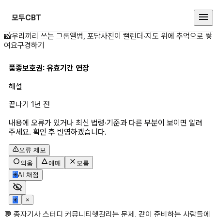
모두CBT
품종보호권: 유효기 상세 페이지
📸
우리끼리 쓰는 그룹앨범, 포담
사진이 캘린더·지도 위에 추억으로 쌓
여요
구경하기
품종보호권: 유효기간 연장
해설
끝나기 1년 전
내용에 오류가 있거나 최신 법령·기준과 다른 부분이 보이면 알려
주세요. 확인 후 반영하겠습니다.
오류 제보
외움
애매
모름
✳
AI 채점
✳
×
💬 종자기사 스터디 커뮤니티
헷갈리는 문제, 같이 준비하는 사람들에