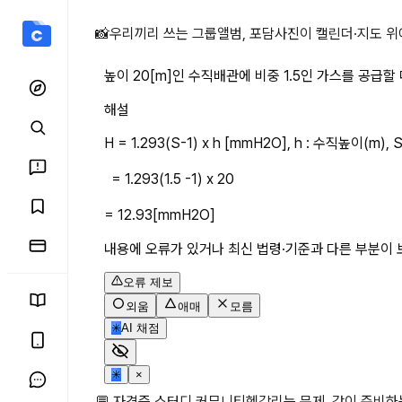
높이 20[m]인 수직배관에
📸
우리끼리 쓰는 그룹앨범, 포담
사진이 캘린더·지도 위
높이 20[m]인 수직배관에 비중 1.5인 가스를 공급할 때
해설
H = 1.293(S-1) x h [mmH2O], h : 수직높이(m),
  = 1.293(1.5 -1) x 20
= 12.93[mmH2O]
내용에 오류가 있거나 최신 법령·기준과 다른 부분이 
오류 제보
외움
애매
모름
✳
AI 채점
✳
×
💬 자격증 스터디 커뮤니티
헷갈리는 문제, 같이 준비