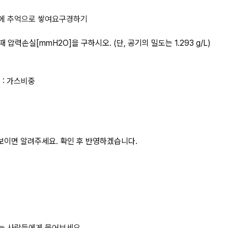
 비중 1.5인 가스를 공급할 때 압력
에 추억으로 쌓여요
구경하기
 압력손실[mmH2O]을 구하시오. (단, 공기의 밀도는 1.293 g/L)
 S : 가스비중
보이면 알려주세요. 확인 후 반영하겠습니다.
하는 사람들에게 물어보세요