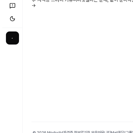
→
·
© 2026 Moducbt
자격증 정보
암기장 모음
커뮤니티
Mail
포담(그룹앨