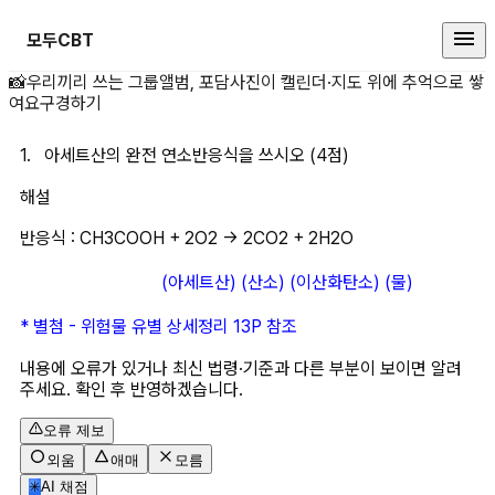
모두CBT
1.&nbsp;&nbsp;&nbsp;아
📸
우리끼리 쓰는 그룹앨범, 포담
사진이 캘린더·지도 위에 추억으로 쌓
여요
구경하기
1.   아세트산의 완전 연소반응식을 쓰시오 (4점)
해설
반응식 : CH3COOH + 2O2 → 2CO2 + 2H2O
(아세트산) (산소) (이산화탄소) (물)
* 별첨 - 위험물 유별 상세정리 13P 참조
내용에 오류가 있거나 최신 법령·기준과 다른 부분이 보이면 알려
주세요. 확인 후 반영하겠습니다.
오류 제보
외움
애매
모름
✳
AI 채점