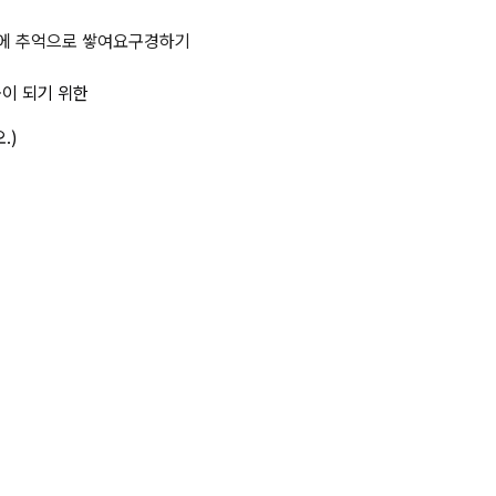
관리법령상 제6류 위험물이 되기 위
에 추억으로 쌓여요
구경하기
이 되기 위한 
.)