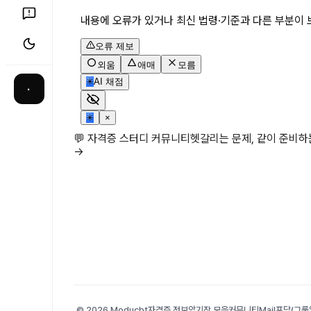
내용에 오류가 있거나 최신 법령·기준과 다른 부분이 
오류 제보
외움
애매
모름
✳
AI 채점
·
✳
×
💬 자격증 스터디 커뮤니티
헷갈리는 문제, 같이 준비
→
© 2026 Moducbt
자격증 정보
암기장 모음
커뮤니티
Mail
포담(그룹앨