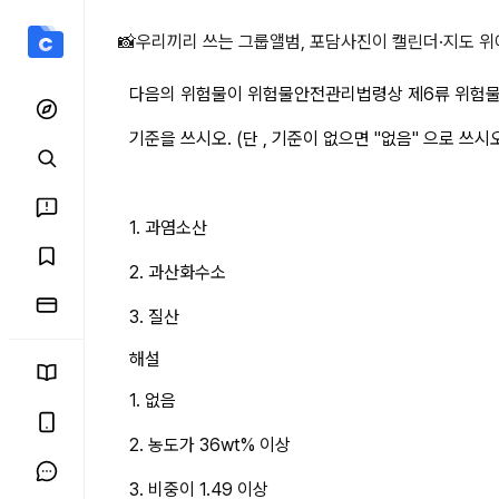
다음의 위험물이 위험물안전
📸
우리끼리 쓰는 그룹앨범, 포담
사진이 캘린더·지도 위
다음의 위험물이 위험물안전관리법령상 제6류 위험물
기준을 쓰시오. (단 , 기준이 없으면 "없음" 으로 쓰시오
1. 과염소산
2. 과산화수소
3. 질산
해설
1. 없음
2. 농도가 36wt% 이상
3. 비중이 1.49 이상