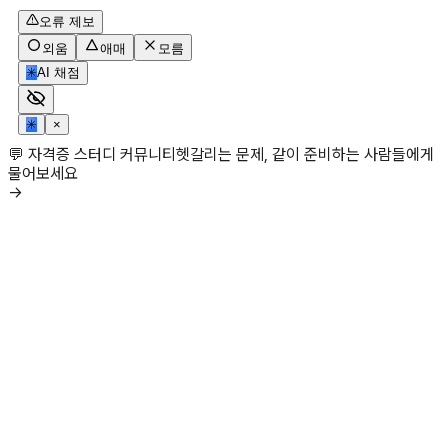
오류 제보
외움
애매
모름
✳
AI 채점
✳
×
💬 자격증 스터디 커뮤니티
헷갈리는 문제, 같이 준비하는 사람들에게
물어보세요
→