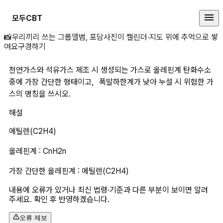
모두CBT
천연가스와 석유가스 제조 시 생성되
📸
우리끼리 쓰는 그룹앨범, 포담
사진이 캘린더·지도 위에 추억으로 쌓
여요
구경하기
천연가스와 석유가스 제조 시 생성되는 가스로 올레핀계 탄화수소 
중에 가장 간단한 형태이고，폭발하한계가 낮아 누설 시 위험한 가
스의 명칭을 쓰시오.
해설
에틸렌(C2H4)
올레핀계 : CnH2n
가장 간단한 올레핀계 : 에틸렌(C2H4)
내용에 오류가 있거나 최신 법령·기준과 다른 부분이 보이면 알려
주세요. 확인 후 반영하겠습니다.
오류 제보