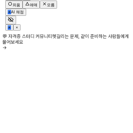
외움
애매
모름
✳
AI 채점
✳
×
💬 자격증 스터디 커뮤니티
헷갈리는 문제, 같이 준비하는 사람들에게
물어보세요
→