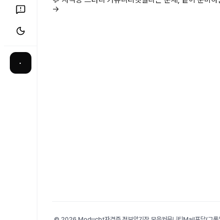
→
·
© 2026 Moducbt
자격증 정보
암기장 모음
커뮤니티
Mail
포담(그룹앨