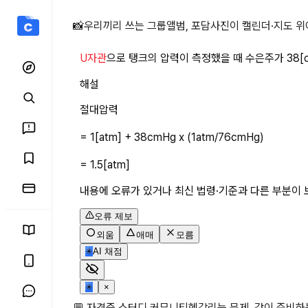
U자관 상세 페이지
📸
우리끼리 쓰는 그룹앨범, 포담
사진이 캘린더·지도 위
U자관
으로 탱크의 압력이 측정했을 때 수은주가 38[cm]
해설
절대압력
= 1[atm] + 38cmHg x (1atm/76cmHg)
= 1.5[atm]
내용에 오류가 있거나 최신 법령·기준과 다른 부분이 
오류 제보
외움
애매
모름
✳
AI 채점
✳
×
💬 자격증 스터디 커뮤니티
헷갈리는 문제, 같이 준비