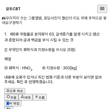
모두CBT
1.&nbsp;&nbsp;&nbsp;제6
📸
우리끼리 쓰는 그룹앨범, 포담
사진이 캘린더·지도 위에 추억으로 쌓
여요
구경하기
1.   제6류 위험물로 분자량이 63, 갈색증기를 발생 시키고 염산
과 혼합되어 금과 백금을 부식 시킬 수 있는 것
은 무엇인지 화학식과 지정수량을 쓰시오 (5점)
해설
① 화학식 : HNO
          ② 지정수량 : 300[kg]
3
내용에 오류가 있거나 최신 법령·기준과 다른 부분이 보이면 알려
주세요. 확인 후 반영하겠습니다.
오류 제보
외움
애매
모름
✳
AI 채점