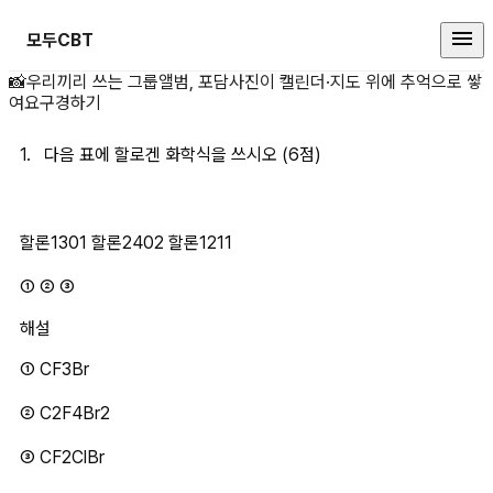
모두CBT
1.&nbsp;&nbsp;&nbsp;다음
📸
우리끼리 쓰는 그룹앨범, 포담
사진이 캘린더·지도 위에 추억으로 쌓
여요
구경하기
1.   다음 표에 할로겐 화학식을 쓰시오 (6점)
할론1301 할론2402 할론1211
① ② ③
해설
① CF3Br
② C2F4Br2
③ CF2ClBr