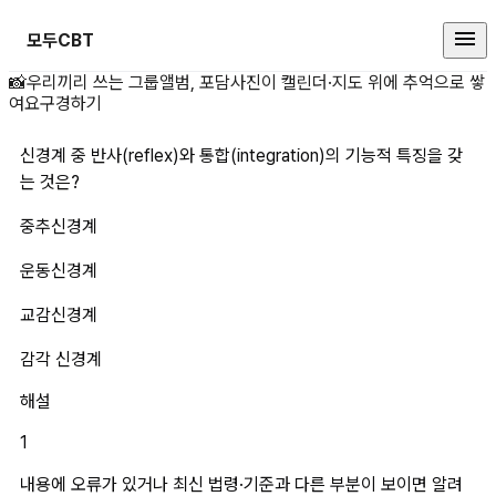
모두CBT
신경계 중 반사(reflex)와 통합(in
📸
우리끼리 쓰는 그룹앨범, 포담
사진이 캘린더·지도 위에 추억으로 쌓
여요
구경하기
신경계 중 반사(reflex)와 통합(integration)의 기능적 특징을 갖
는 것은?
중추신경계
운동신경계 
교감신경계 
감각 신경계 
해설
1
내용에 오류가 있거나 최신 법령·기준과 다른 부분이 보이면 알려