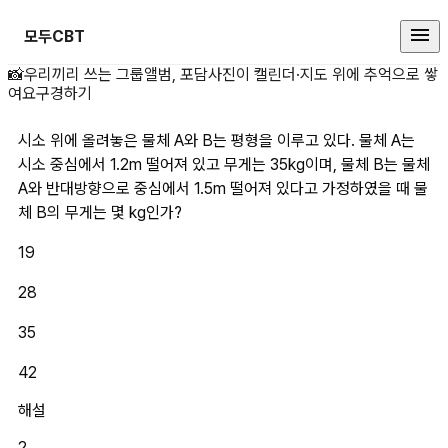
모두CBT
시소 위에 올려놓은 물체 A와 B는 
📸
우리끼리 쓰는 그룹앨범, 포담
사진이 캘린더·지도 위에 추억으로 쌓
여요
구경하기
시소 위에 올려놓은 물체 A와 B는 평형을 이루고 있다. 물체 A는 
시소 중심에서 1.2m 떨어져 있고 무게는 35kg이며, 물체 B는 물체 
A와 반대방향으로 중심에서 1.5m 떨어져 있다고 가정하였을 때 물
체 B의 무게는 몇 kg인가?
19
28
35
42
해설
2