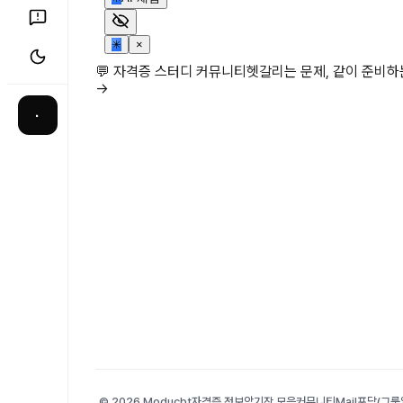
✳
×
💬 자격증 스터디 커뮤니티
헷갈리는 문제, 같이 준비
→
·
© 2026 Moducbt
자격증 정보
암기장 모음
커뮤니티
Mail
포담(그룹앨