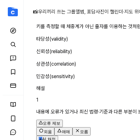
키를 측정할 때 체중계가 아
📸
우리끼리 쓰는 그룹앨범, 포담
사진이 캘린더·지도 위
키를 측정할 때 체중계가 아닌 줄자를 이용하는 것처
타당성(validity) 
신뢰성(reliability)
상관성(correlation)
민감성(sensitivity)
해설
1
내용에 오류가 있거나 최신 법령·기준과 다른 부분이 
오류 제보
외움
애매
모름
✳
AI 채점