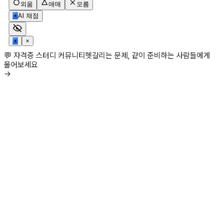
외움
애매
모름
✳
AI 채점
✳
×
💬 자격증 스터디 커뮤니티
헷갈리는 문제, 같이 준비하는 사람들에게
물어보세요
→