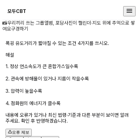
모두CBT
폭굉 유도거리가 짧아질 수 있는 조
📸
우리끼리 쓰는 그룹앨범, 포담
사진이 캘린더·지도 위에 추억으로 쌓
여요
구경하기
폭굉 유도거리가 짧아질 수 있는 조건 4가지를 쓰시오.
해설
1. 정상 연소속도가 큰 혼합가스일수록
2. 관속에 방해물이 있거나 지름이 작을수록
3. 압력이 높을수록
4. 점화원의 에너지가 클수록
내용에 오류가 있거나 최신 법령·기준과 다른 부분이 보이면 알려
주세요. 확인 후 반영하겠습니다.
오류 제보