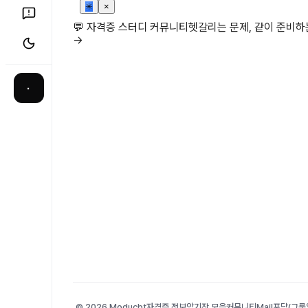
✳
×
💬 자격증 스터디 커뮤니티
헷갈리는 문제, 같이 준비
→
·
© 2026 Moducbt
자격증 정보
암기장 모음
커뮤니티
Mail
포담(그룹앨