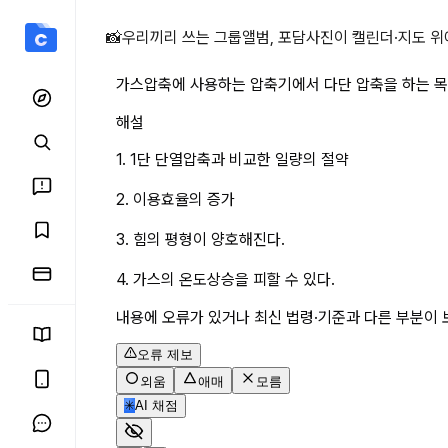
가스압축에 사용하는 압축기에
📸
우리끼리 쓰는 그룹앨범, 포담
사진이 캘린더·지도 위
해설
1. 1단 단열압축과 비교한 일량의 절약
2. 이용효율의 증가
3. 힘의 평형이 양호해진다.
4. 가스의 온도상승을 피할 수 있다.
내용에 오류가 있거나 최신 법령·기준과 다른 부분이 
오류 제보
외움
애매
모름
✳
AI 채점