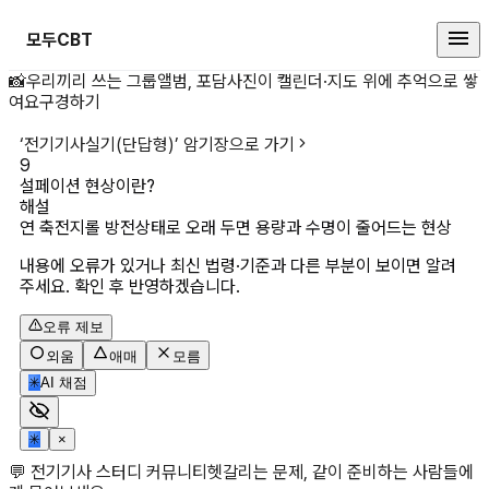
모두CBT
설페이션 현상이란? 상세 페이지
📸
우리끼리 쓰는 그룹앨범, 포담
사진이 캘린더·지도 위에 추억으로 쌓
여요
구경하기
‘
전기기사실기(단답형)
’ 암기장으로 가기
9
설페이션 현상이란?
해설
연 축전지롤 방전상태로 오래 두면 용량과 수명이 줄어드는 현상
내용에 오류가 있거나 최신 법령·기준과 다른 부분이 보이면 알려
주세요. 확인 후 반영하겠습니다.
오류 제보
외움
애매
모름
✳
AI 채점
✳
×
💬 전기기사 스터디 커뮤니티
헷갈리는 문제, 같이 준비하는 사람들에