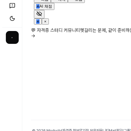
✳
AI 채점
✳
×
💬 자격증 스터디 커뮤니티
헷갈리는 문제, 같이 준비
→
·
© 2026 Moducbt
자격증 정보
암기장 모음
커뮤니티
Mail
포담(그룹앨