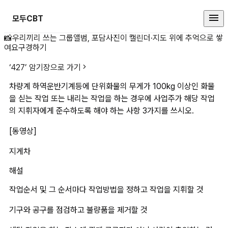
모두CBT
차량계 하역운반기계등에 단위화물의 
📸
우리끼리 쓰는 그룹앨범, 포담
사진이 캘린더·지도 위에 추억으로 쌓
여요
구경하기
‘
427
’ 암기장으로 가기
차량계 하역운반기계등에 단위화물의 무게가 100kg 이상인 화물
을 싣는 작업 또는 내리는 작업을 하는 경우에 사업주가 해당 작업
의 지휘자에게 준수하도록 해야 하는 사항 3가지를 쓰시오.
[동영상]
지게차
해설
작업순서 및 그 순서마다 작업방법을 정하고 작업을 지휘할 것
기구와 공구를 점검하고 불량품을 제거할 것