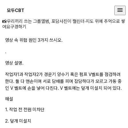
모두CBT
영상 속 위험 원인 3가지 쓰시오..영
📸
우리끼리 쓰는 그룹앨범, 포담
사진이 캘린더·지도 위에 추억으로 쌓
여요
구경하기
영상 속 위험 원인 3가지 쓰시오.
.
영상 설명.
작업자1과 작업자2가 경운기 양수기 혹은 펌프 V벨트를 점검하려 
한다. 둘 다 맨손이며 서로 담배를 피며 잡담하다가 모르고 가동 중
인 V 벨트에 손을 넣어 다친다. V 벨트에는 덮개 미설치 되어 있다.
해설
1. 작업 전 전원 미차단
2. 덮개 미설치