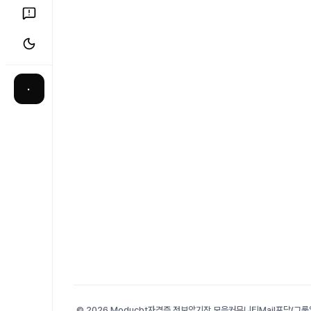
·
© 2026 Moducbt
자격증 정보
암기장 모음
커뮤니티
Mail
포담(그룹앨