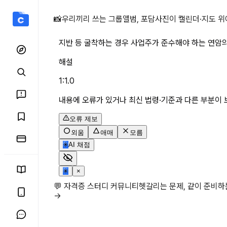
지반 등 굴착하는 경우 사업
📸
우리끼리 쓰는 그룹앨범, 포담
사진이 캘린더·지도 위
지반 등 굴착하는 경우 사업주가 준수해야 하는 연암의
해설
1:1.0
내용에 오류가 있거나 최신 법령·기준과 다른 부분이 
오류 제보
외움
애매
모름
✳
AI 채점
✳
×
💬 자격증 스터디 커뮤니티
헷갈리는 문제, 같이 준비
→