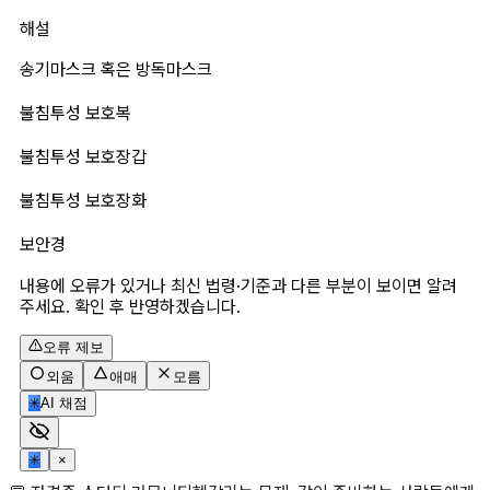
해설
송기마스크 혹은 방독마스크
불침투성 보호복
불침투성 보호장갑
불침투성 보호장화
보안경
내용에 오류가 있거나 최신 법령·기준과 다른 부분이 보이면 알려
주세요. 확인 후 반영하겠습니다.
오류 제보
외움
애매
모름
✳
AI 채점
✳
×