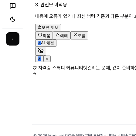
3. 안전모 미착용
내용에 오류가 있거나 최신 법령·기준과 다른 부분이 
오류 제보
외움
애매
모름
·
✳
AI 채점
✳
×
💬 자격증 스터디 커뮤니티
헷갈리는 문제, 같이 준비
→
© 2026 Moducbt
자격증 정보
암기장 모음
커뮤니티
Mail
포담(그룹앨