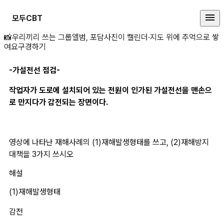
모두CBT
-가설전선 점검-작업자가 도 상세 
📸
우리끼리 쓰는 그룹앨범, 포담
사진이 캘린더·지도 위에 추억으로 쌓
여요
구경하기
-가설전선 점검-
작업자가 도로에 설치되어 있는 전원이 인가된 가설전선을 맨손으
로 만지다가 감전되는 장면이다.
영상에 나타난 재해사례의 (1)재해발생형태를 쓰고, (2)재해방지
대책을 3가지 쓰시오
해설
(1)재해발생형태
감전