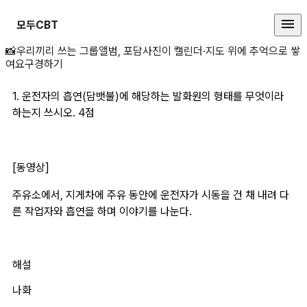
모두CBT
1. 운전자의 흡연(담 상세 페이지
📸
우리끼리 쓰는 그룹앨범, 포담
사진이 캘린더·지도 위에 추억으로 쌓
여요
구경하기
1. 운전자의 흡연(담뱃불)에 해당하는 발화원의 형태를 무엇이라 
하는지 쓰시오. 4점
[동영상]
주유소에서, 지게차에 주유 동안에 운전자가 시동을 건 채 내려 다
른 작업자와 흡연을 하며 이야기를 나눈다.
해설
나화