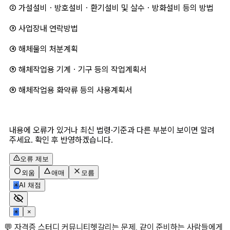
② 가설설비ㆍ방호설비ㆍ환기설비 및 살수ㆍ방화설비 등의 방법
③ 사업장내 연락방법
④ 해체물의 처분계획
⑤ 해체작업용 기계ㆍ기구 등의 작업계획서 
⑥ 해체작업용 화약류 등의 사용계획서
내용에 오류가 있거나 최신 법령·기준과 다른 부분이 보이면 알려
주세요. 확인 후 반영하겠습니다.
오류 제보
외움
애매
모름
✳
AI 채점
✳
×
💬 자격증 스터디 커뮤니티
헷갈리는 문제, 같이 준비하는 사람들에게