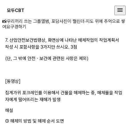
모두CBT
7. 산업안전보건법령상 상세 페이지
📸
우리끼리 쓰는 그룹앨범, 포담
사진이 캘린더·지도 위에 추억으로 쌓
여요
구경하기
7. 산업안전보건법령상, 화면상에 나타난 해체작업의 작업계획서 
작성 시 포함사항을 3가지만 쓰시오. 3점
(단, 그 밖에 안전ㆍ보건에 관련된 사항은 제외)
[동영상]
집게가위 포크레인를 이용해서 건물을 해체하는 중, 해체물을 작업
자에게 떨어뜨리는 재해가 발생
해설
① 해체의 방법 및 해체 순서 도면 